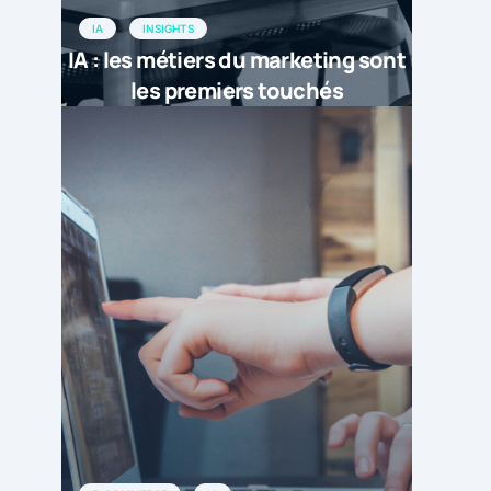
IA
INSIGHTS
IA : les métiers du marketing sont
les premiers touchés