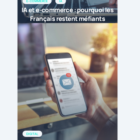
E-COMMERCE
IA
IA et e-commerce : pourquoi les
Français restent méfiants
DIGITAL