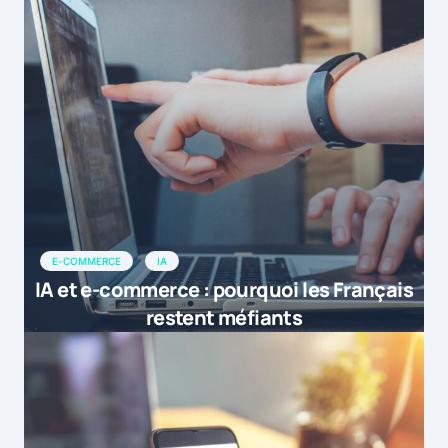
E-COMMERCE
IA
IA et e-commerce : pourquoi les Français
restent méfiants