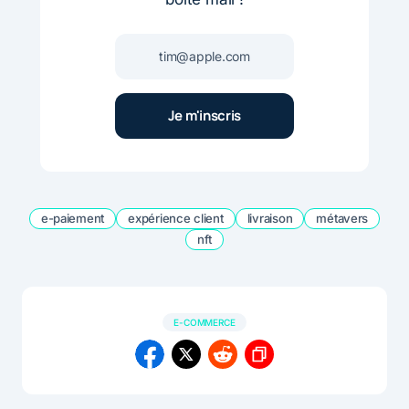
e-paiement
expérience client
livraison
métavers
nft
E-COMMERCE