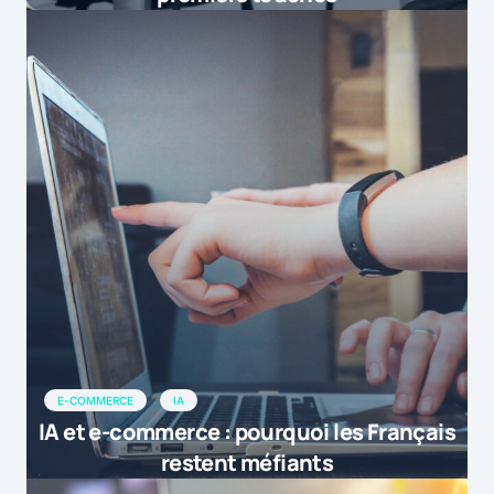
E-COMMERCE
IA
IA et e-commerce : pourquoi les Français
restent méfiants