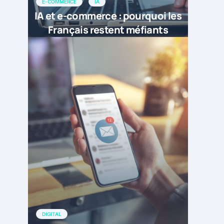
E-COMMERCE
IA
IA et e-commerce : pourquoi les
Français restent méfiants
DIGITAL