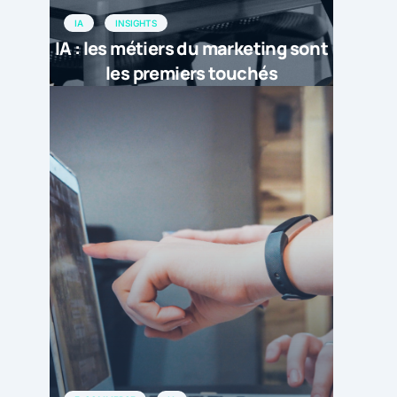
IA
INSIGHTS
IA : les métiers du marketing sont
les premiers touchés