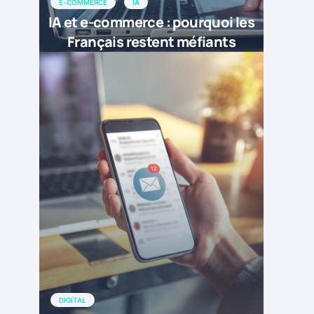
E-COMMERCE
IA
IA et e-commerce : pourquoi les
Français restent méfiants
DIGITAL