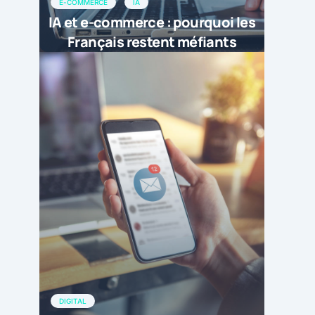
E-COMMERCE
IA
IA et e-commerce : pourquoi les
Français restent méfiants
DIGITAL