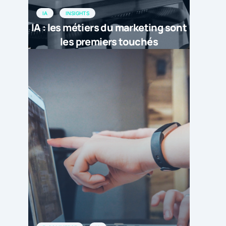
IA
INSIGHTS
IA : les métiers du marketing sont
les premiers touchés