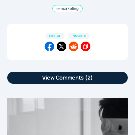
e-marketing
DIGITAL
INSIGHTS
View Comments (2)
[…] article Ces métiers marketing qui
n’ont plus la cote est apparu en premier
sur […]
by
Ces métiers marketing qui n’ont plus la cote | Marketformation
22 octobre 2015 at 1h19