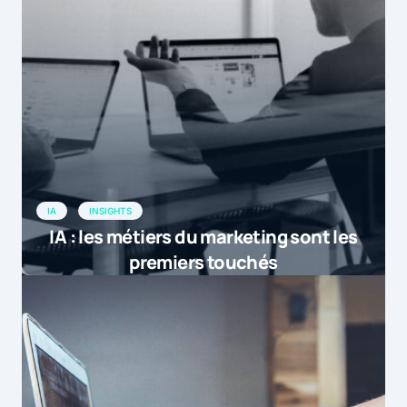
[…] L'AACC a analysé les prix de vente
par jour des différentes professions du
secteur entre 2006 et 20015. Les
résultats sont éloquents avec une perte
de vale […]
by
Ces métiers marketing qui n'ont plus la ...
27 octobre 2015 at 11h04
IA
INSIGHTS
IA : les métiers du marketing sont les
premiers touchés