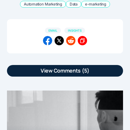
Automation Marketing
Data
e-marketing
EMAIL
INSIGHTS
View Comments (5)
[…] L’utilisation des data météo permet
une communication percutante et
originale, avec à terme un ROI optimisé
grâce au ciblage. Une fois la campagne
menée à son terme, les données
recueillies vont pouvoir enrichir vos
profils clients grâce à un score de