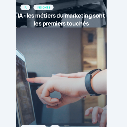
IA
INSIGHTS
IA : les métiers du marketing sont
les premiers touchés