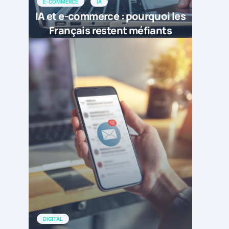
E-COMMERCE
IA
IA et e-commerce : pourquoi les
Français restent méfiants
DIGITAL