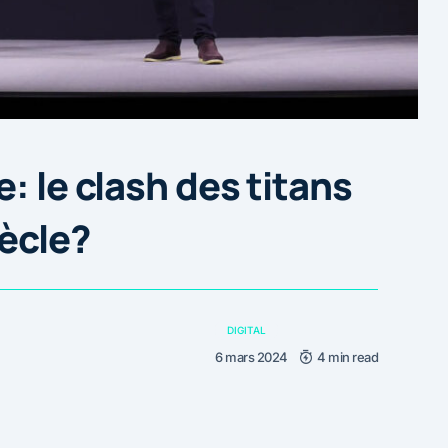
: le clash des titans
iècle?
DIGITAL
6 mars 2024
4 min read