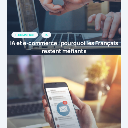
E-COMMERCE
IA
IA et e-commerce : pourquoi les Français
restent méfiants