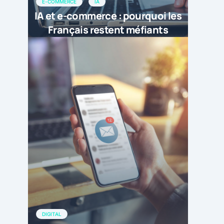
E-COMMERCE
IA
IA et e-commerce : pourquoi les
Français restent méfiants
DIGITAL