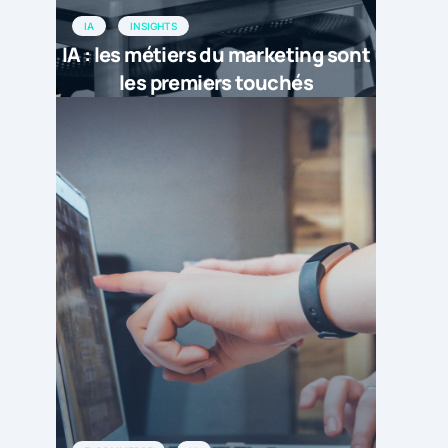
IA
INSIGHTS
IA : les métiers du marketing sont
les premiers touchés