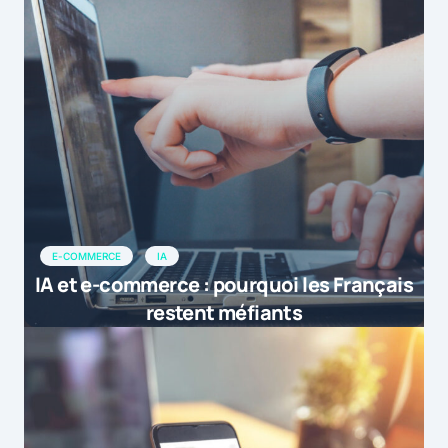
E-COMMERCE
IA
IA et e-commerce : pourquoi les Français
restent méfiants