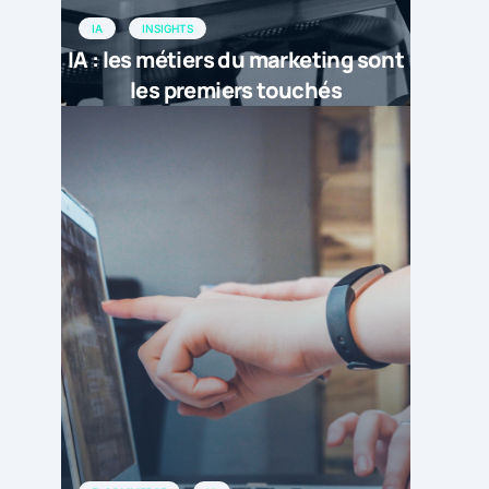
IA
INSIGHTS
IA : les métiers du marketing sont
les premiers touchés