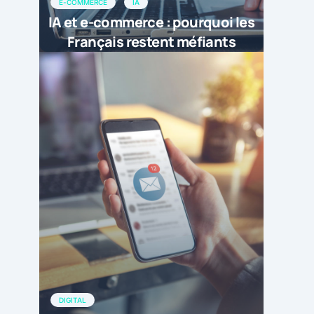
E-COMMERCE
IA
IA et e-commerce : pourquoi les
Français restent méfiants
DIGITAL