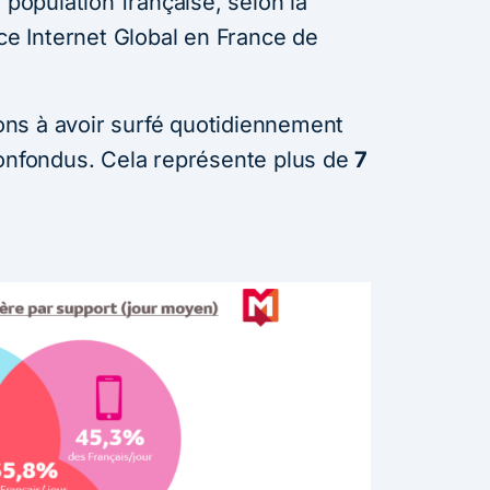
 population française, selon la
nce Internet Global en France de
ions à avoir surfé quotidiennement
confondus. Cela représente plus de
7