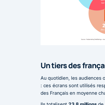
Un tiers des frança
Au quotidien, les audiences 
: ces écrans sont utilisés r
des Français en moyenne cha
Ils totalisent
23,8 millions
de 