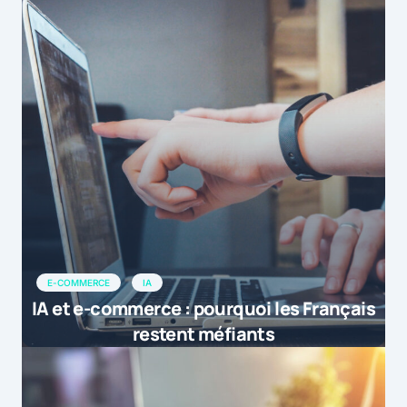
E-COMMERCE
IA
IA et e-commerce : pourquoi les Français
restent méfiants