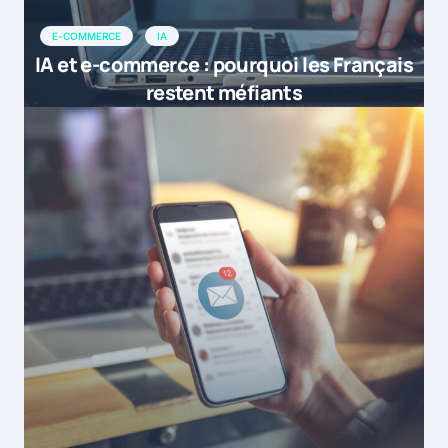
E-COMMERCE
IA
IA et e-commerce : pourquoi les Français
restent méfiants