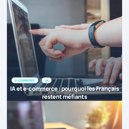
E-COMMERCE
IA
IA et e-commerce : pourquoi les Français
restent méfiants