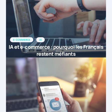
E-COMMERCE
IA
IA et e-commerce : pourquoi les Français
restent méfiants