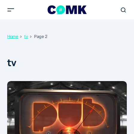
Home
tv
Page 2
tv