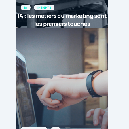
IA
INSIGHTS
IA : les métiers du marketing sont
les premiers touchés