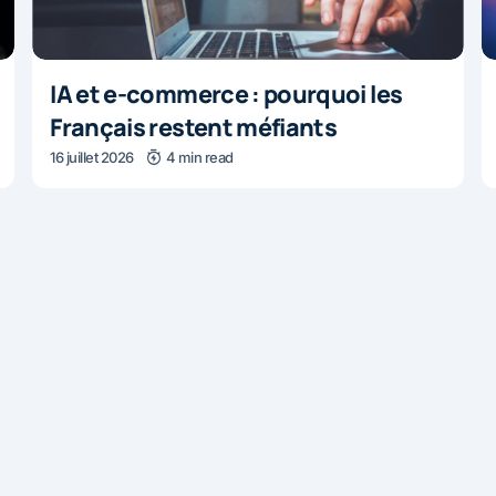
IA et e-commerce : pourquoi les
Français restent méfiants
16 juillet 2026
4 min read