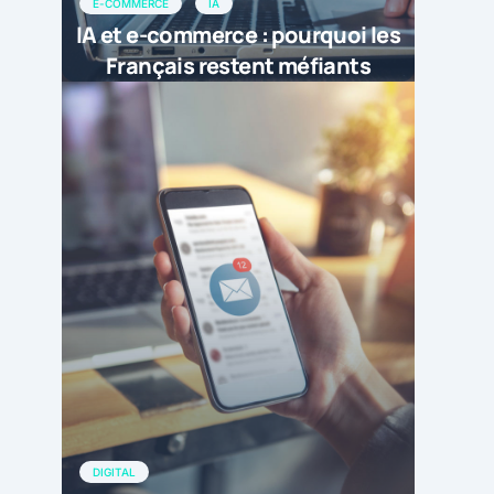
E-COMMERCE
IA
IA et e-commerce : pourquoi les
Français restent méfiants
DIGITAL