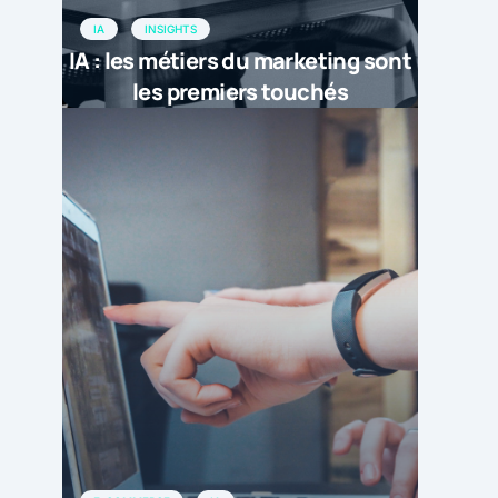
IA
INSIGHTS
IA : les métiers du marketing sont
les premiers touchés