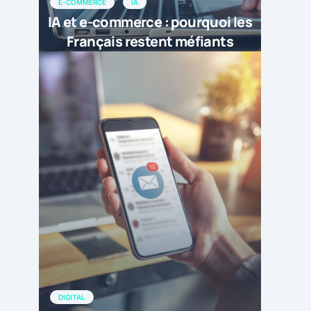
E-COMMERCE
IA
IA et e-commerce : pourquoi les
Français restent méfiants
DIGITAL