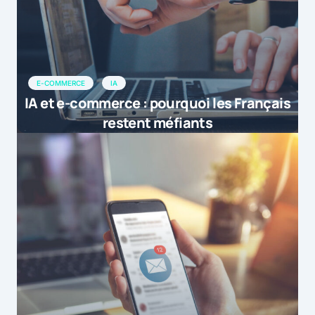
E-COMMERCE
IA
IA et e-commerce : pourquoi les Français
restent méfiants