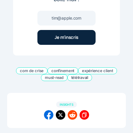
com de crise
confinement
expérience client
must-read
télétravail
INSIGHTS