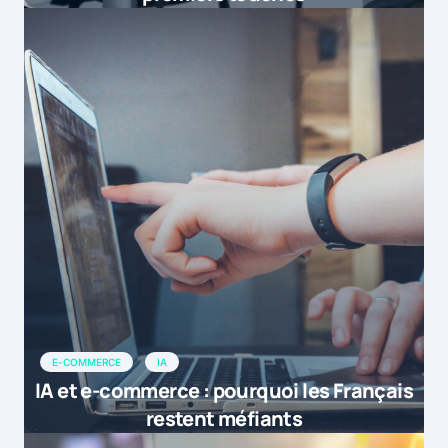
E-COMMERCE
IA
IA et e-commerce : pourquoi les Français
restent méfiants