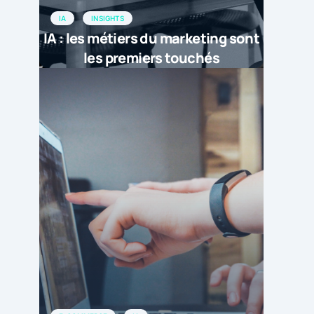
IA
INSIGHTS
IA : les métiers du marketing sont
les premiers touchés