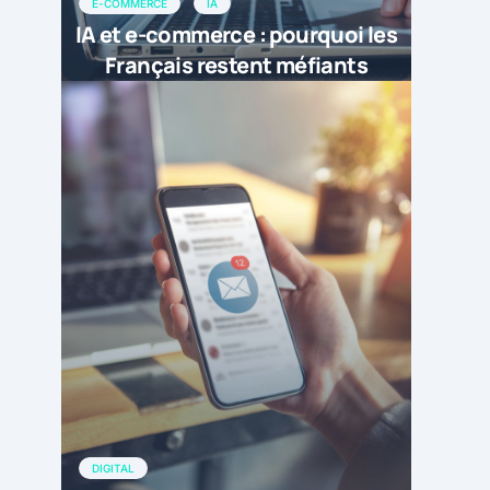
E-COMMERCE
IA
IA et e-commerce : pourquoi les
Français restent méfiants
DIGITAL