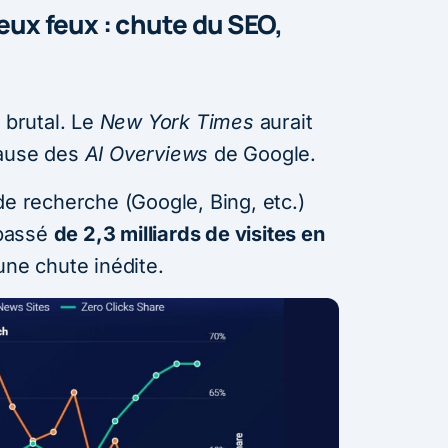
eux feux : chute du SEO,
 brutal. Le
New York Times
aurait
ause des
AI Overviews
de Google.
de recherche (Google, Bing, etc.)
 passé
de 2,3 milliards de visites en
 une chute inédite.