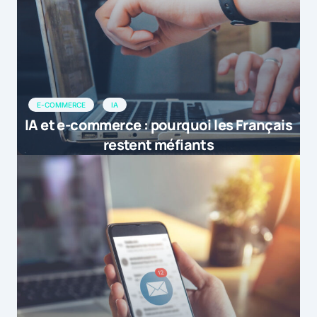
E-COMMERCE
IA
IA et e-commerce : pourquoi les Français
restent méfiants