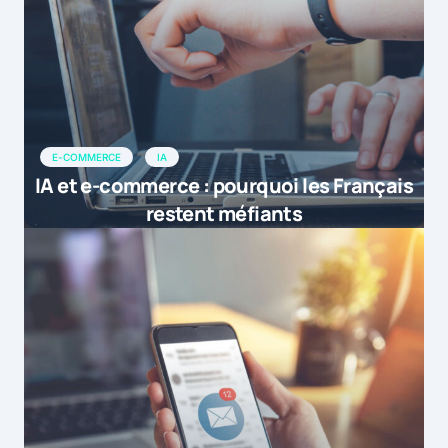
E-COMMERCE
IA
IA et e-commerce : pourquoi les Français
restent méfiants