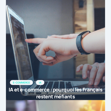
E-COMMERCE
IA
IA et e-commerce : pourquoi les Français
restent méfiants