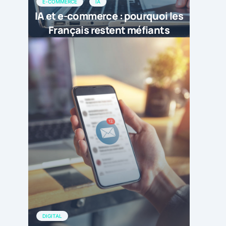
E-COMMERCE
IA
IA et e-commerce : pourquoi les
Français restent méfiants
DIGITAL