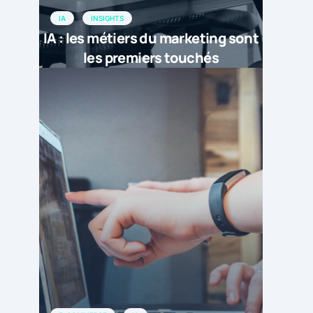
IA
INSIGHTS
IA : les métiers du marketing sont
les premiers touchés