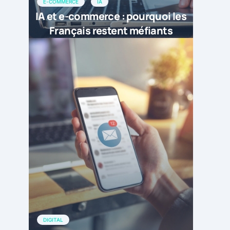
E-COMMERCE
IA
IA et e-commerce : pourquoi les
Français restent méfiants
DIGITAL