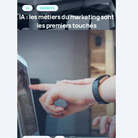
IA
INSIGHTS
IA : les métiers du marketing sont
les premiers touchés