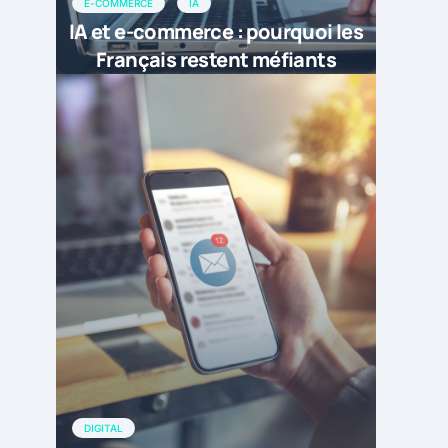
E-COMMERCE
IA
IA et e-commerce : pourquoi les
Français restent méfiants
DIGITAL