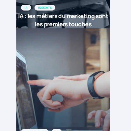
IA
INSIGHTS
IA : les métiers du marketing sont
les premiers touchés