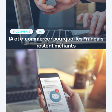
E-COMMERCE
IA
IA et e-commerce : pourquoi les Français
restent méfiants