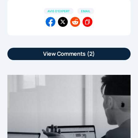
AVIS D'EXPERT
EMAIL
View Comments (2)
[…] Confirmation de commande,
validation d'inscription, suivi de
livraisons, factures… Les emails dits
"transactionnels" jalonnent la relation
client mais so […]
by
Pourquoi et comment optimiser ses emails transa...
18 mars 2016 at 9h30
[…] Confirmation de commande,