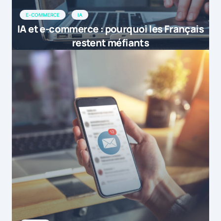
E-COMMERCE
IA
IA et e-commerce : pourquoi les Français
restent méfiants