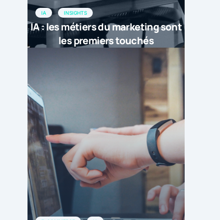
IA
INSIGHTS
IA : les métiers du marketing sont
les premiers touchés