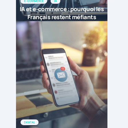
E-COMMERCE
IA
IA et e-commerce : pourquoi les
Français restent méfiants
DIGITAL