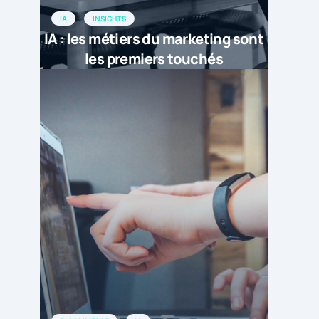
IA
INSIGHTS
IA : les métiers du marketing sont
les premiers touchés