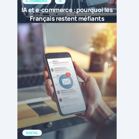
E-COMMERCE
IA
IA et e-commerce : pourquoi les
Français restent méfiants
DIGITAL