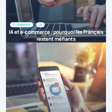
E-COMMERCE
IA
IA et e-commerce : pourquoi les Français
restent méfiants