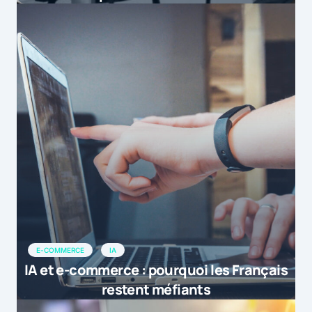
E-COMMERCE
IA
IA et e-commerce : pourquoi les Français
restent méfiants