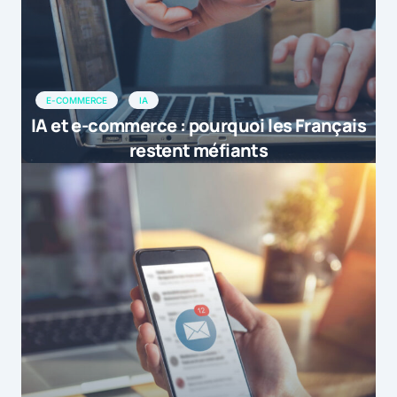
E-COMMERCE
IA
IA et e-commerce : pourquoi les Français
restent méfiants