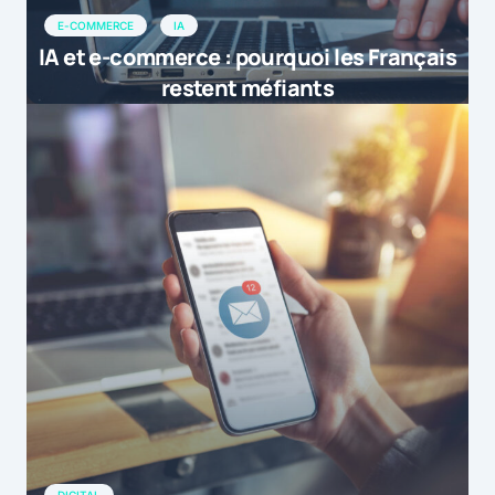
E-COMMERCE
IA
IA et e-commerce : pourquoi les Français
restent méfiants
DIGITAL