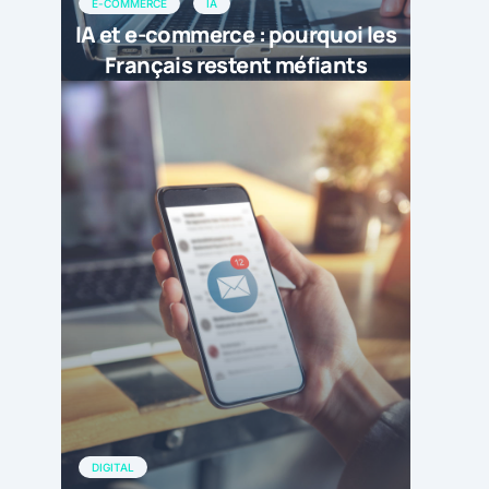
E-COMMERCE
IA
IA et e-commerce : pourquoi les
Français restent méfiants
DIGITAL