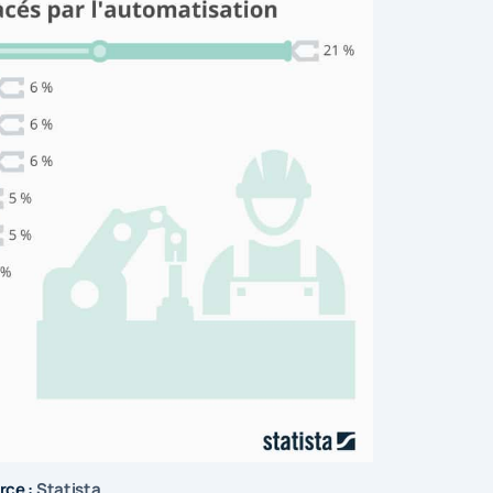
rce :
Statista