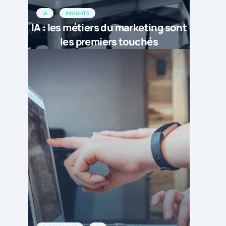
IA
INSIGHTS
IA : les métiers du marketing sont
les premiers touchés