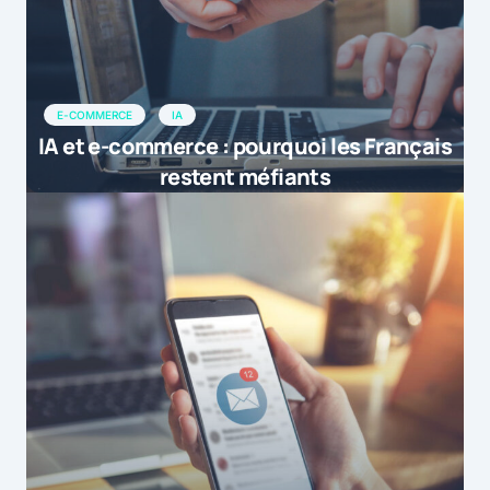
E-COMMERCE
IA
IA et e-commerce : pourquoi les Français
restent méfiants