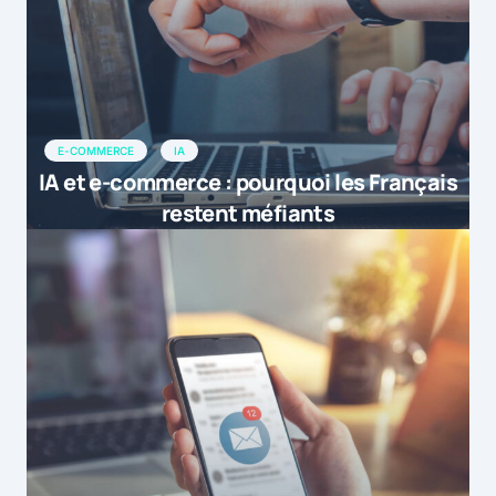
E-COMMERCE
IA
IA et e-commerce : pourquoi les Français
restent méfiants