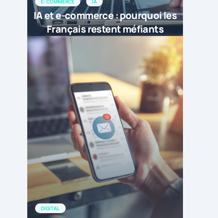
E-COMMERCE
IA
IA et e-commerce : pourquoi les
Français restent méfiants
DIGITAL