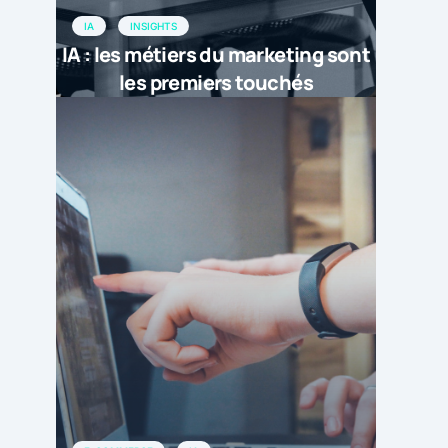
IA
INSIGHTS
IA : les métiers du marketing sont
les premiers touchés