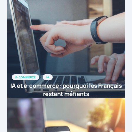
E-COMMERCE
IA
IA et e-commerce : pourquoi les Français
restent méfiants