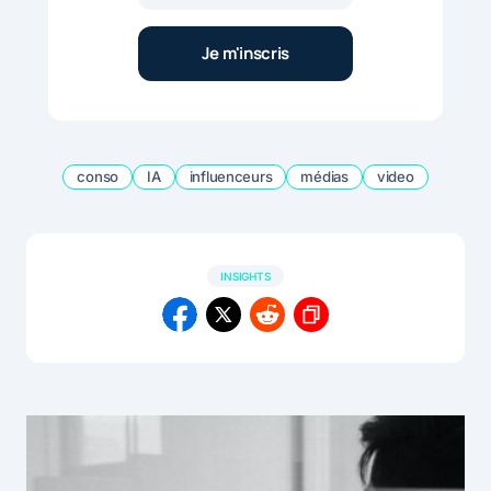
conso
IA
influenceurs
médias
video
INSIGHTS