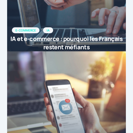
E-COMMERCE
IA
IA et e-commerce : pourquoi les Français
restent méfiants