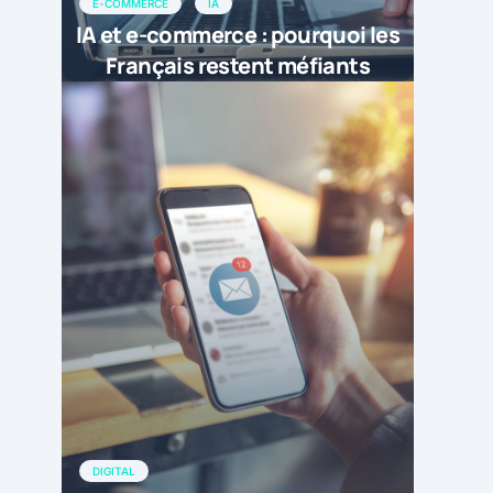
E-COMMERCE
IA
IA et e-commerce : pourquoi les
Français restent méfiants
DIGITAL