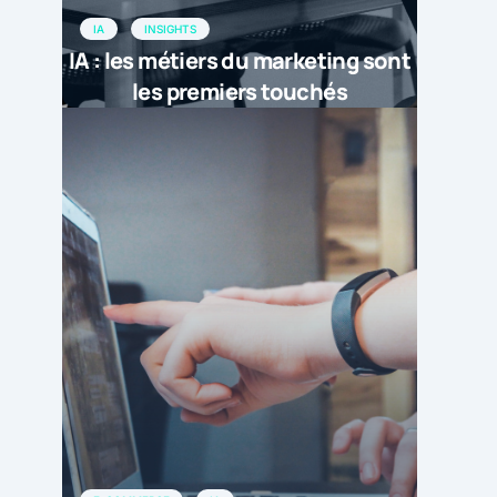
IA
INSIGHTS
IA : les métiers du marketing sont
les premiers touchés