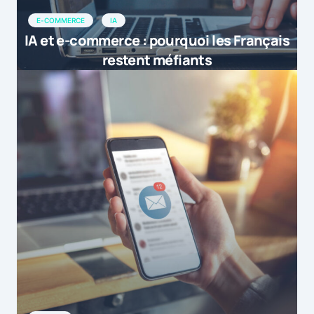
E-COMMERCE
IA
IA et e-commerce : pourquoi les Français
restent méfiants