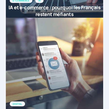
E-COMMERCE
IA
IA et e-commerce : pourquoi les Français
restent méfiants
DIGITAL