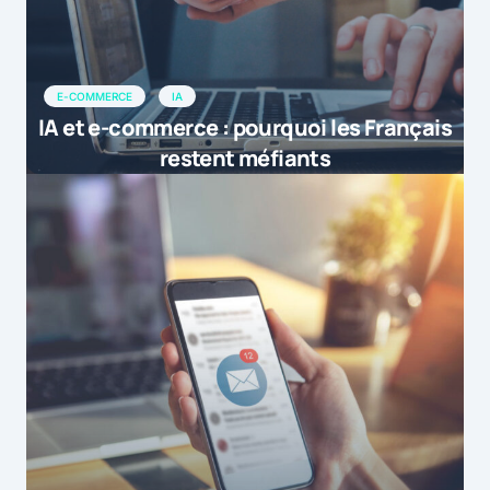
E-COMMERCE
IA
IA et e-commerce : pourquoi les Français
restent méfiants