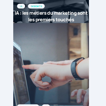
IA
INSIGHTS
IA : les métiers du marketing sont
les premiers touchés