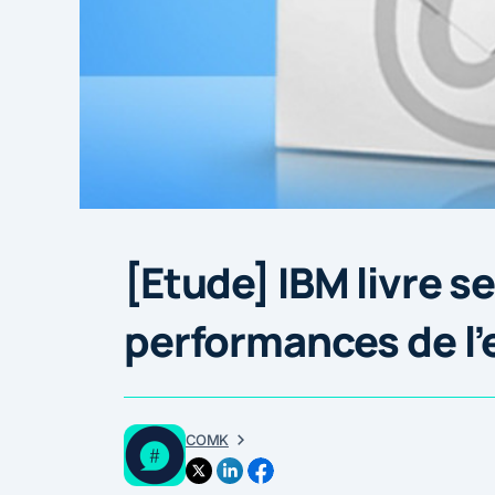
[Etude] IBM livre se
performances de l’
COMK