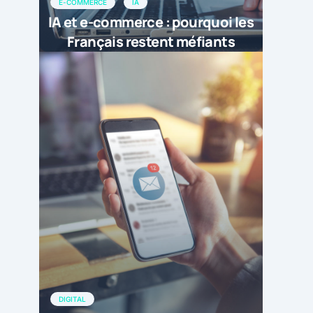
E-COMMERCE
IA
IA et e-commerce : pourquoi les
Français restent méfiants
DIGITAL