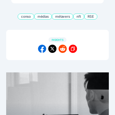
conso
médias
métavers
nft
RSE
INSIGHTS