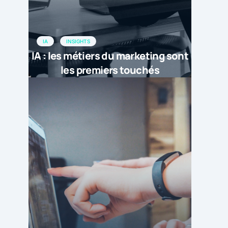
IA
INSIGHTS
IA : les métiers du marketing sont
les premiers touchés