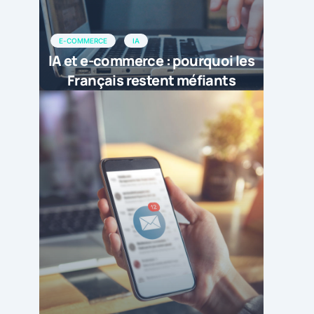
E-COMMERCE
IA
IA et e-commerce : pourquoi les
Français restent méfiants